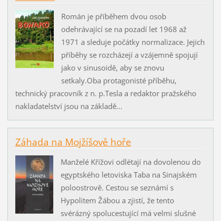
Román je příběhem dvou osob
odehrávající se na pozadí let 1968 až
1971 a sleduje počátky normalizace. Jejich
příběhy se rozcházejí a vzájemně spojují
jako v sinusoidě, aby se znovu
setkaly.Oba protagonisté příběhu,
technický pracovník z n. p.Tesla a redaktor pražského
nakladatelství jsou na základě...
Záhada na Mojžíšově hoře
Manželé Křížovi odlétají na dovolenou do
egyptského letoviska Taba na Sinajském
poloostrově. Cestou se seznámí s
Hypolitem Žábou a zjistí, že tento
svérázný spolucestující má velmi slušné