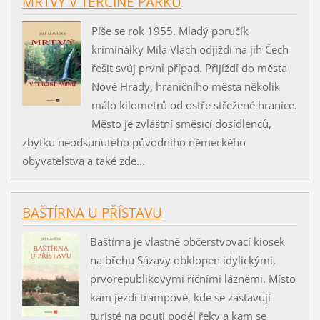
MRTVÝ V TERČINĚ PARKU
Píše se rok 1955. Mladý poručík
kriminálky Míla Vlach odjíždí na jih Čech
řešit svůj první případ. Přijíždí do města
Nové Hrady, hraničního města několik
málo kilometrů od ostře střežené hranice.
Město je zvláštní směsicí dosídlenců,
zbytku neodsunutého původního německého
obyvatelstva a také zde...
BAŠTÍRNA U PŘÍSTAVU
Baštírna je vlastně občerstvovací kiosek
na břehu Sázavy obklopen idylickými,
prvorepublikovými říčními lázněmi. Místo
kam jezdí trampové, kde se zastavují
turisté na pouti podél řeky a kam se