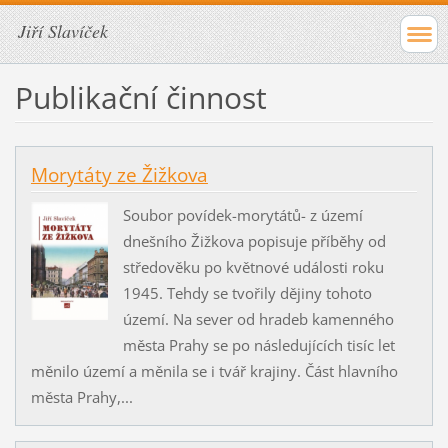
Jiří Slavíček
Publikační činnost
Morytáty ze Žižkova
Soubor povídek-morytátů- z území
dnešního Žižkova popisuje příběhy od
středověku po květnové události roku
1945. Tehdy se tvořily dějiny tohoto
území. Na sever od hradeb kamenného
města Prahy se po následujících tisíc let
měnilo území a měnila se i tvář krajiny. Část hlavního
města Prahy,...