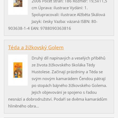
2006 Počet stran: 186 Rozměr: 19,5x11,5
cm Úprava: ilustrace Vydání: 1.
Spolupracovali: ilustrace Alžběta Skálová
Jazyk: česky Vazba: vázaná ISBN: 80-
903638-1-4 EAN: 9788090363816
Téda a žižkovský Golem
Druhý díl napínavých a veselých příběhů
ze života žižkovského školáka Tédy
Hustolese. Začínají prázdniny a Téda se
svým novým kamarádem Čendou pátrají
po stopách bájného žižkovského Golema.
Jejich objevování je spojeno s řadou
nesnází a dobrodružství. Podaří se dvěma kamarádům
hliněného obra...