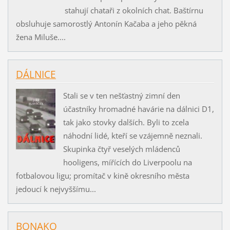
stahují chataři z okolních chat. Baštírnu
obsluhuje samorostlý Antonín Kačaba a jeho pěkná
žena Miluše....
DÁLNICE
Stali se v ten nešťastný zimní den
účastníky hromadné havárie na dálnici D1,
tak jako stovky dalších. Byli to zcela
náhodní lidé, kteří se vzájemně neznali.
Skupinka čtyř veselých mládenců
hooligens, mířících do Liverpoolu na
fotbalovou ligu; promítač v kině okresního města
jedoucí k nejvyššímu...
BONAKO