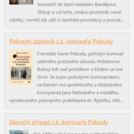
kanceláří do lázní nedaleko Bardějova.
Slibují si od toho, změnu prostředí, nové
zážitky, rovněž tak užít si lázeňské procedury a poznat...
Policejní zápisník c.k. komisaře Pobudy
František Xaver Pobuda, policejní komisař
sedmého pražského obvodu Holešovice-
Bubny bdí nad pořádkem a klidem ve své
čtvrti. Se svým policejním komisariátem,
ve kterém má spolehlivého a důsledného
koncipienta Jana Nebeského a mladého,
vynalézavého policejního praktikanta dr. Rybičku, řeší...
Vánoční případ c.k. komisaře Pobudy
Rok 1896 nebyl zrovna tím nešťastnějším.