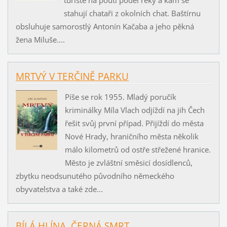
stahují chataři z okolních chat. Baštírnu
obsluhuje samorostlý Antonín Kačaba a jeho pěkná
žena Miluše....
MRTVÝ V TERČINĚ PARKU
Píše se rok 1955. Mladý poručík
kriminálky Míla Vlach odjíždí na jih Čech
řešit svůj první případ. Přijíždí do města
Nové Hrady, hraničního města několik
málo kilometrů od ostře střežené hranice.
Město je zvláštní směsicí dosídlenců,
zbytku neodsunutého původního německého
obyvatelstva a také zde...
BÍLÁ HLÍNA, ČERNÁ SMRT