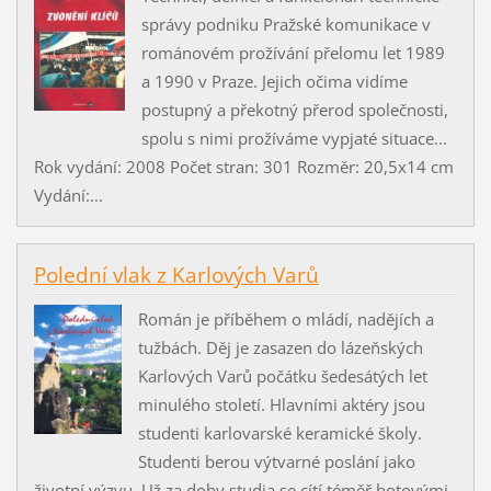
správy podniku Pražské komunikace v
románovém prožívání přelomu let 1989
a 1990 v Praze. Jejich očima vidíme
postupný a překotný přerod společnosti,
spolu s nimi prožíváme vypjaté situace...
Rok vydání: 2008 Počet stran: 301 Rozměr: 20,5x14 cm
Vydání:...
Polední vlak z Karlových Varů
Román je příběhem o mládí, nadějích a
tužbách. Děj je zasazen do lázeňských
Karlových Varů počátku šedesátých let
minulého století. Hlavními aktéry jsou
studenti karlovarské keramické školy.
Studenti berou výtvarné poslání jako
životní výzvu. Už za doby studia se cítí téměř hotovými