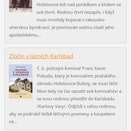
Holešovice bdí nad pořádkem a klidem ve
své čtvrti. Rodnou čtvrť nezapře, i když
musí mnohdy bojovat s rakousko-
uherskou byrokracií. Je povinován svému císaři Jeho
apoštolskému...
Zločin v lázních Karlsbad
C .k. policejní komisař Franc Xaver
Pobuda, který je komisařem pražského
obvodu Holešovice-Bubny, se musí léčit.
Musí tedy na čas opustit své komisařství a
se svou rodinou přesídlit do Karlsbádu
/Karlovy Vary/. Odjíždí s celou rodinou,
aby se podrobil léčbě léčivými prameny a koupelemi
ve...