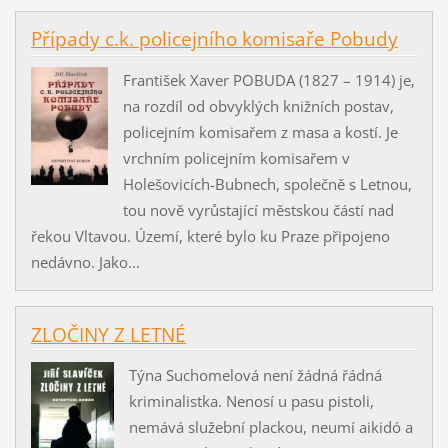
Případy c.k. policejního komisaře Pobudy
František Xaver POBUDA (1827 – 1914) je,
na rozdíl od obvyklých knižních postav,
policejním komisařem z masa a kostí. Je
vrchním policejním komisařem v
Holešovicích-Bubnech, společně s Letnou,
tou nově vyrůstající městskou částí nad
řekou Vltavou. Území, které bylo ku Praze připojeno
nedávno. Jako...
ZLOČINY Z LETNÉ
Týna Suchomelová není žádná řádná
kriminalistka. Nenosí u pasu pistoli,
nemává služební plackou, neumí aikidó a