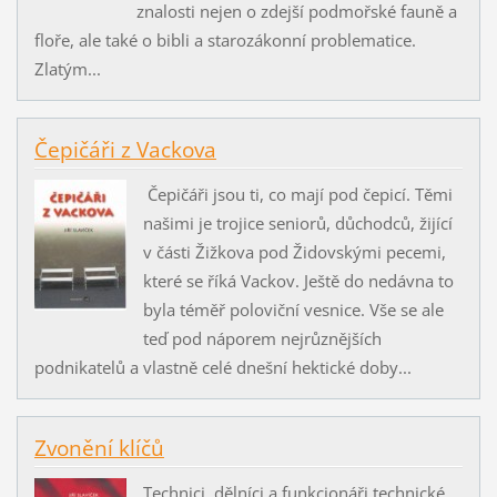
znalosti nejen o zdejší podmořské fauně a
floře, ale také o bibli a starozákonní problematice.
Zlatým...
Čepičáři z Vackova
Čepičáři jsou ti, co mají pod čepicí. Těmi
našimi je trojice seniorů, důchodců, žijící
v části Žižkova pod Židovskými pecemi,
které se říká Vackov. Ještě do nedávna to
byla téměř poloviční vesnice. Vše se ale
teď pod náporem nejrůznějších
podnikatelů a vlastně celé dnešní hektické doby...
Zvonění klíčů
Technici, dělníci a funkcionáři technické