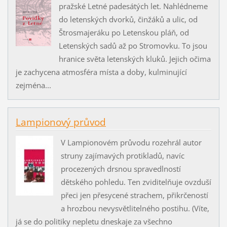
pražské Letné padesátých let. Nahlédneme
do letenských dvorků, činžáků a ulic, od
Štrosmajeráku po Letenskou pláň, od
Letenských sadů až po Stromovku. To jsou
hranice světa letenských kluků. Jejich očima
je zachycena atmosféra místa a doby, kulminující
zejména...
Lampionový průvod
V Lampionovém průvodu rozehrál autor
struny zajímavých protikladů, navíc
procezených drsnou spravedlností
dětského pohledu. Ten zviditelňuje ovzduší
přeci jen přesycené strachem, přikrčeností
a hrozbou nevysvětlitelného postihu. (Víte,
já se do politiky nepletu dneskaje za všechno