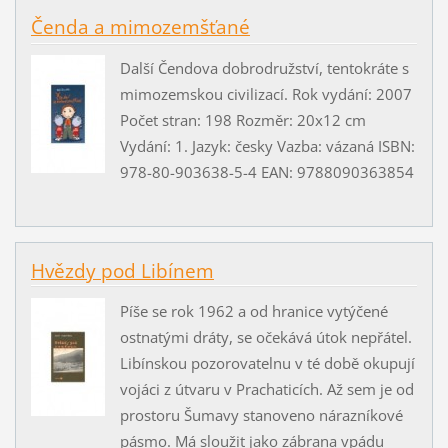
Čenda a mimozemšťané
Další Čendova dobrodružství, tentokráte s
mimozemskou civilizací. Rok vydání: 2007
Počet stran: 198 Rozměr: 20x12 cm
Vydání: 1. Jazyk: česky Vazba: vázaná ISBN:
978-80-903638-5-4 EAN: 9788090363854
Hvězdy pod Libínem
Píše se rok 1962 a od hranice vytýčené
ostnatými dráty, se očekává útok nepřátel.
Libínskou pozorovatelnu v té době okupují
vojáci z útvaru v Prachaticích. Až sem je od
prostoru Šumavy stanoveno nárazníkové
pásmo. Má sloužit jako zábrana vpádu