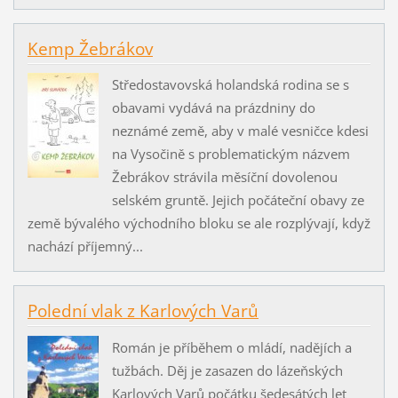
Kemp Žebrákov
Středostavovská holandská rodina se s
obavami vydává na prázdniny do
neznámé země, aby v malé vesničce kdesi
na Vysočině s problematickým názvem
Žebrákov strávila měsíční dovolenou
selském gruntě. Jejich počáteční obavy ze
země bývalého východního bloku se ale rozplývají, když
nachází příjemný...
Polední vlak z Karlových Varů
Román je příběhem o mládí, nadějích a
tužbách. Děj je zasazen do lázeňských
Karlových Varů počátku šedesátých let