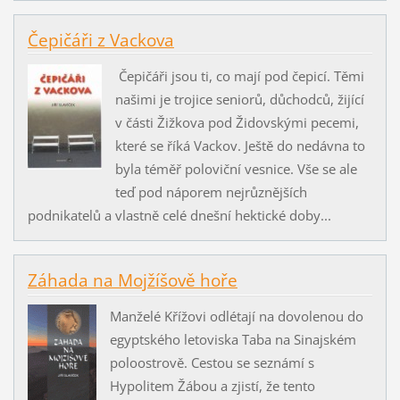
Čepičáři z Vackova
Čepičáři jsou ti, co mají pod čepicí. Těmi
našimi je trojice seniorů, důchodců, žijící
v části Žižkova pod Židovskými pecemi,
které se říká Vackov. Ještě do nedávna to
byla téměř poloviční vesnice. Vše se ale
teď pod náporem nejrůznějších
podnikatelů a vlastně celé dnešní hektické doby...
Záhada na Mojžíšově hoře
Manželé Křížovi odlétají na dovolenou do
egyptského letoviska Taba na Sinajském
poloostrově. Cestou se seznámí s
Hypolitem Žábou a zjistí, že tento