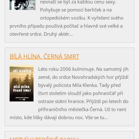
nesnaží se být za každou cenu sexy.
Pohybuje se pomocí berliček a na
ortopedickém vozíku. K vyřešení svého
prvního případu používá počítač a hlavně své velké a
otevřené srdce. Druhý aktér...
BÍLÁ HLÍNA, ČERNÁ SMRT
Léto roku 2006 kulminuje. Na samotný jih
země, do srdce Novohradských hor přjíždí
bývalý policista Mila Klenka. Tady před
čtvrt stoletím sloužil jako pohraničář při
ostraze státní hranice. Přijíždí po letech do
příhraničního městečka Černá. Už to není
místo, kde lišky dávají dobrou noc. Vše se tu...