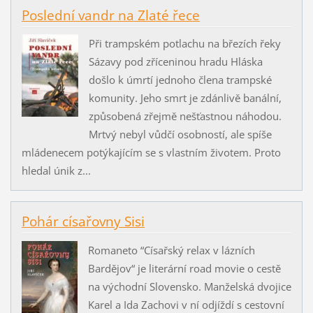
Poslední vandr na Zlaté řece
Při trampském potlachu na březích řeky
Sázavy pod zříceninou hradu Hláska
došlo k úmrtí jednoho člena trampské
komunity. Jeho smrt je zdánlivě banální,
způsobená zřejmě nešťastnou náhodou.
Mrtvý nebyl vůdčí osobností, ale spíše
mládenecem potýkajícím se s vlastním životem. Proto
hledal únik z...
Pohár císařovny Sisi
Romaneto “Císařský relax v lázních
Bardějov“ je literární road movie o cestě
na východní Slovensko. Manželská dvojice
Karel a Ida Zachovi v ní odjíždí s cestovní