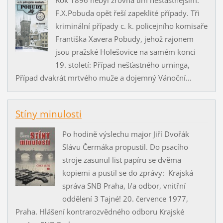
F.X.Pobuda opět řeší zapeklité případy. Tři
kriminální případy c. k. policejního komisaře
Františka Xavera Pobudy, jehož rajonem
jsou pražské Holešovice na samém konci
19. století: Případ nešťastného urninga,
Případ dvakrát mrtvého muže a dojemný Vánoční...
Stíny minulosti
Po hodině výslechu major Jiří Dvořák
Slávu Čermáka propustil. Do psacího
stroje zasunul list papíru se dvěma
kopiemi a pustil se do zprávy: Krajská
správa SNB Praha, I/a odbor, vnitřní
oddělení 3 Tajné! 20. července 1977,
Praha. Hlášení kontrarozvědného odboru Krajské