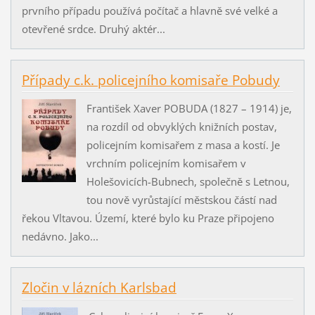
prvního případu používá počítač a hlavně své velké a
otevřené srdce. Druhý aktér...
Případy c.k. policejního komisaře Pobudy
František Xaver POBUDA (1827 – 1914) je,
na rozdíl od obvyklých knižních postav,
policejním komisařem z masa a kostí. Je
vrchním policejním komisařem v
Holešovicích-Bubnech, společně s Letnou,
tou nově vyrůstající městskou částí nad
řekou Vltavou. Území, které bylo ku Praze připojeno
nedávno. Jako...
Zločin v lázních Karlsbad