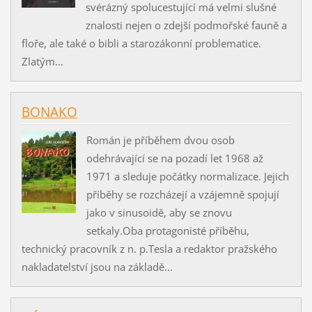
svérázný spolucestující má velmi slušné
znalosti nejen o zdejší podmořské fauně a
floře, ale také o bibli a starozákonní problematice.
Zlatým...
BONAKO
Román je příběhem dvou osob
odehrávající se na pozadí let 1968 až
1971 a sleduje počátky normalizace. Jejich
příběhy se rozcházejí a vzájemně spojují
jako v sinusoidě, aby se znovu
setkaly.Oba protagonisté příběhu,
technický pracovník z n. p.Tesla a redaktor pražského
nakladatelství jsou na základě...