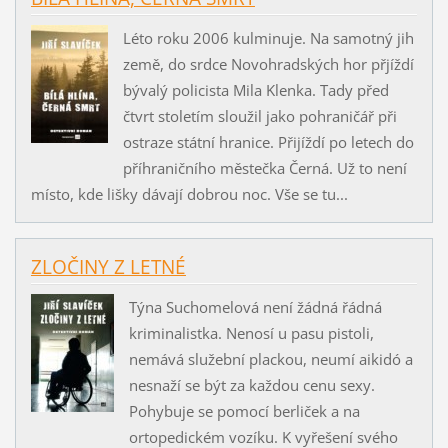
Léto roku 2006 kulminuje. Na samotný jih
země, do srdce Novohradských hor přjíždí
bývalý policista Mila Klenka. Tady před
čtvrt stoletím sloužil jako pohraničář při
ostraze státní hranice. Přijíždí po letech do
příhraničního městečka Černá. Už to není
místo, kde lišky dávají dobrou noc. Vše se tu...
ZLOČINY Z LETNÉ
Týna Suchomelová není žádná řádná
kriminalistka. Nenosí u pasu pistoli,
nemává služební plackou, neumí aikidó a
nesnaží se být za každou cenu sexy.
Pohybuje se pomocí berliček a na
ortopedickém vozíku. K vyřešení svého