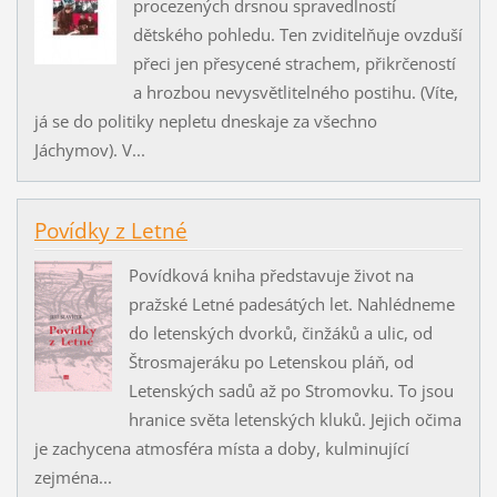
procezených drsnou spravedlností
dětského pohledu. Ten zviditelňuje ovzduší
přeci jen přesycené strachem, přikrčeností
a hrozbou nevysvětlitelného postihu. (Víte,
já se do politiky nepletu dneskaje za všechno
Jáchymov). V...
Povídky z Letné
Povídková kniha představuje život na
pražské Letné padesátých let. Nahlédneme
do letenských dvorků, činžáků a ulic, od
Štrosmajeráku po Letenskou pláň, od
Letenských sadů až po Stromovku. To jsou
hranice světa letenských kluků. Jejich očima
je zachycena atmosféra místa a doby, kulminující
zejména...