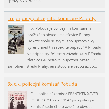
správy SNB Praha o...
Tři případy policejního komisaře Pobudy
F. X. Pobuda je policejním komisařem
pražského obvodu Holešovice-Bubny.
Dokáže spolu se svými spolupracovníky
vyřešit hned tři zapeklité případy? V Případu
velocipedisty řeší smrt závodníka, v Případu
zlatnice Galipetrové loupežnou vraždu v
samotném středu Prahy, jejíž stopy ale vedou až do...
3x c.k. policejní komisař Pobuda
C. k. policejní komisař FRANTIŠEK XAVER
POBUDA /1827 – 1914/ jako policejní
komisař sedmého pražského obvodu