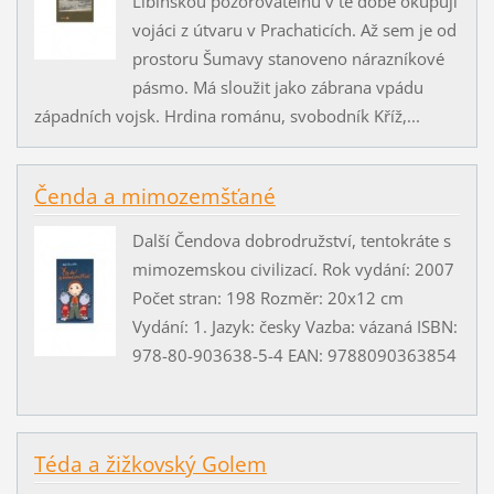
Libínskou pozorovatelnu v té době okupují
vojáci z útvaru v Prachaticích. Až sem je od
prostoru Šumavy stanoveno nárazníkové
pásmo. Má sloužit jako zábrana vpádu
západních vojsk. Hrdina románu, svobodník Kříž,...
Čenda a mimozemšťané
Další Čendova dobrodružství, tentokráte s
mimozemskou civilizací. Rok vydání: 2007
Počet stran: 198 Rozměr: 20x12 cm
Vydání: 1. Jazyk: česky Vazba: vázaná ISBN:
978-80-903638-5-4 EAN: 9788090363854
Téda a žižkovský Golem