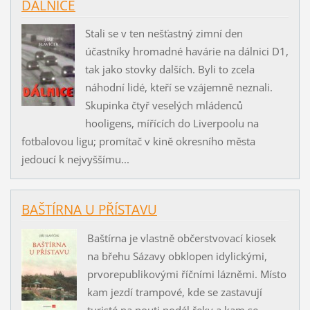
DÁLNICE
Stali se v ten nešťastný zimní den
účastníky hromadné havárie na dálnici D1,
tak jako stovky dalších. Byli to zcela
náhodní lidé, kteří se vzájemně neznali.
Skupinka čtyř veselých mládenců
hooligens, mířících do Liverpoolu na
fotbalovou ligu; promítač v kině okresního města
jedoucí k nejvyššímu...
BAŠTÍRNA U PŘÍSTAVU
Baštírna je vlastně občerstvovací kiosek
na břehu Sázavy obklopen idylickými,
prvorepublikovými říčními lázněmi. Místo
kam jezdí trampové, kde se zastavují
turisté na pouti podél řeky a kam se