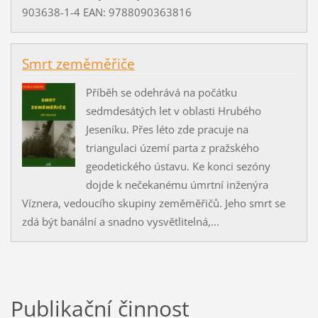
903638-1-4 EAN: 9788090363816
Smrt zeměměřiče
Příběh se odehrává na počátku
sedmdesátých let v oblasti Hrubého
Jeseníku. Přes léto zde pracuje na
triangulaci území parta z pražského
geodetického ústavu. Ke konci sezóny
dojde k nečekanému úmrtní inženýra
Víznera, vedoucího skupiny zeměměřičů. Jeho smrt se
zdá být banální a snadno vysvětlitelná,...
Publikační činnost