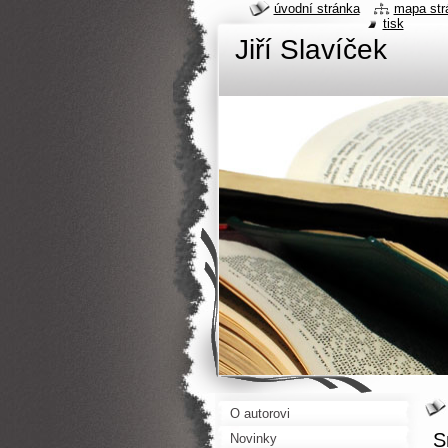
úvodní stránka
mapa str
tisk
Jiří Slavíček
O autorovi
S
Novinky