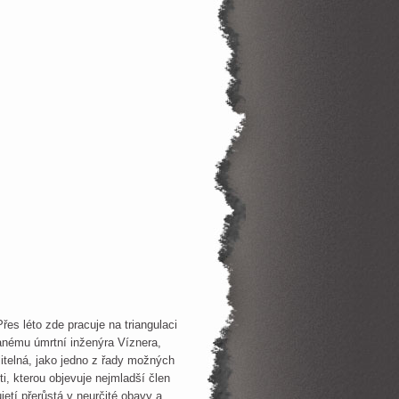
es léto zde pracuje na triangulaci
anému úmrtní inženýra Víznera,
itelná, jako jedno z řady možných
ti, kterou objevuje nejmladší člen
etí přerůstá v neurčité obavy a