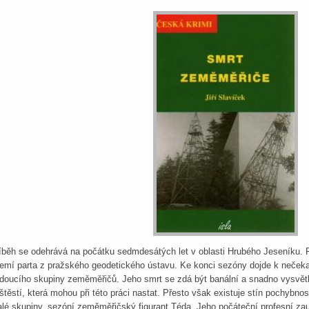
íběh se odehrává na počátku sedmdesátých let v oblasti Hrubého Jeseníku. Př
emí parta z pražského geodetického ústavu. Ke konci sezóny dojde k neček
doucího skupiny zeměměřičů. Jeho smrt se zdá být banální a snadno vysvětl
štěstí, která mohou při této práci nastat. Přesto však existuje stín pochybnos
lé skupiny, sezóní zeměměřičský figurant Téda. Jeho počáteční profesní zauj