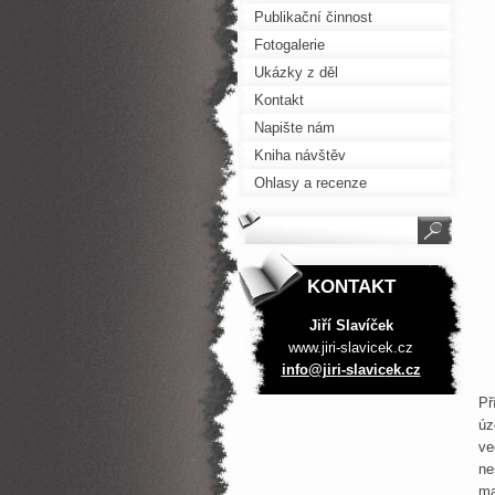
Publikační činnost
Fotogalerie
Ukázky z děl
Kontakt
Napište nám
Kniha návštěv
Ohlasy a recenze
KONTAKT
Jiří Slavíček
www.jiri-slavicek.cz
info@jir
i-slavic
ek.cz
Př
úz
ve
ne
ma