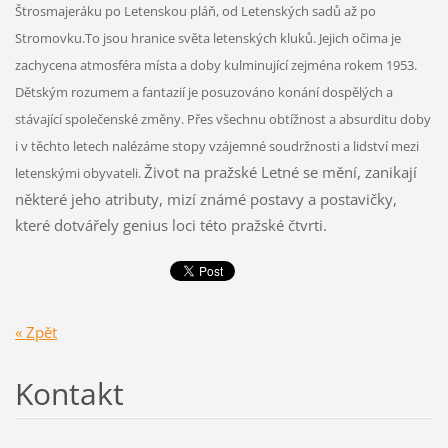
Štrosmajeráku po Letenskou pláň, od Letenských sadů až po
Stromovku.To jsou hranice světa letenských kluků. Jejich očima je
zachycena atmosféra místa a doby kulminující zejména rokem 1953.
Dětským rozumem a fantazií je posuzováno konání dospělých a
stávající společenské změny. Přes všechnu obtížnost a absurditu doby
i v těchto letech nalézáme stopy vzájemné soudržnosti a lidství mezi
Život na pražské Letné se mění, zanikají
letenskými obyvateli.
některé jeho atributy, mizí známé postavy a postavičky,
které dotvářely genius loci této pražské čtvrti.
« Zpět
Kontakt