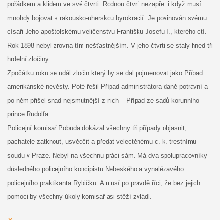
pořádkem a klidem ve své čtvrti.
Rodnou čtvrť nezapře, i když musí
mnohdy bojovat s rakousko-uherskou byrokracií. Je povinován svému
císaři Jeho apoštolskému veličenstvu Františku Josefu I., kterého ctí.
Rok 1898 nebyl zrovna tím nešťastnějším. V jeho čtvrti se staly hned tři
hrdelní zločiny.
Zpočátku roku se udál zločin který by se dal pojmenovat jako Případ
amerikánské nevěsty. Poté řešil Případ administrátora daně potravní a
po něm přišel snad nejsmutnější z nich – Případ ze sadů korunního
prince Rudolfa.
Policejní komisař Pobuda dokázal všechny tři případy objasnit,
pachatele zatknout, usvědčit a předat velectěnému c. k. trestnímu
soudu v Praze. Nebyl na všechnu práci sám. Má dva spolupracovníky –
důsledného policejního koncipistu Nebeského a vynalézavého
policejního praktikanta Rybičku. A musí po pravdě říci, že bez jejich
pomoci by všechny úkoly komisař asi stěží zvládl.