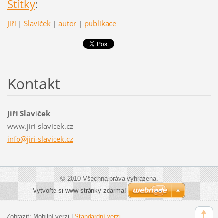
Štítky
:
Jiří
|
Slavíček
|
autor
|
publikace
Kontakt
Jiří Slavíček
www.jiri-slavicek.cz
info@jir
i-slavic
ek.cz
© 2010 Všechna práva vyhrazena.
Vytvořte si www stránky zdarma!
Zobrazit:
Mobilní verzi
|
Standardní verzi