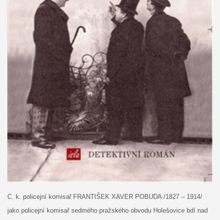
C. k. policejní komisař FRANTIŠEK XAVER POBUDA /1827 – 1914/
jako policejní komisař sedmého pražského obvodu Holešovice bdí nad