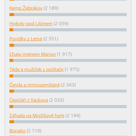
Kemp Žebrákov
(2 189)
Hvězdy pod Libínem
(2 059)
Povídky z Letné
(2 351)
Chata jménem Marion
(1 917)
Téda a mužíček z počítače
(1 975)
Čenda a mimozemšťané
(2 343)
Čepičáři z Vackova
(2 033)
Záhada na Mojžíšově hoře
(2 144)
Bonako
(2 110)