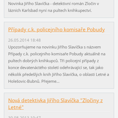
Novinka Jiřího Slavíčka - detektivní román Zločin v
lázních Karlsbad nyní na pultech knihkupectví.
Případy c.k. policejního komisaře Pobudy
26.05.2014 18:48
Upozorňujeme na novinku Jiřího Slavíčka s názvem
Případy c.k. policejního komisaře Pobudy aktuálně na
pultech dobrých knihkupců. Tři policejní případy z
konce devatenáctého století odehrávající se, tak jako
několik předešlých knih Jiřího Slavíčka, o oblasti Letné a
Holešovic-Bubnů. Přejeme...
Nová detektivka Jiřího Slavíčka "Zločiny z
Letné"
30.08.2013 10:47