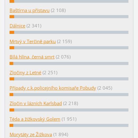
Baštírna u přístavu
(2 108)
Dálnice
(2 341)
Mrtvý v Terčině parku
(2 159)
Bílá hlína, černá smrt
(2 076)
Zločiny z Letné
(2 251)
Případy c.k.policejního komisaře Pobudy
(2 045)
Zločin v lázních Karlsbad
(2 218)
Téda a žižkovský Golem
(1 951)
Morytáty ze Žižkova
(1 894)