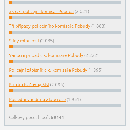
3x c.k. policejní komisař Pobuda
(2 021)
Tři případy policejního komisaře Pobudy
(1 888)
Stíny minulosti
(2 085)
Vánoční případ c.k. komisaře Pobudy
(2 222)
Policejní zápisník c.k. komisaře Pobudy
(1 895)
Pohár císařovny Sisi
(2 085)
Poslední vandr na Zlaté řece
(1 951)
Celkový počet hlasů:
59441