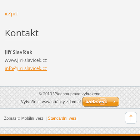
« Zpět
Kontakt
Jiří Slavíček
www.jiri-slavicek.cz
info@jir
i-slavic
ek.cz
© 2010 Všechna práva vyhrazena.
Vytvořte si www stránky zdarma!
Zobrazit:
Mobilní verzi
|
Standardní verzi