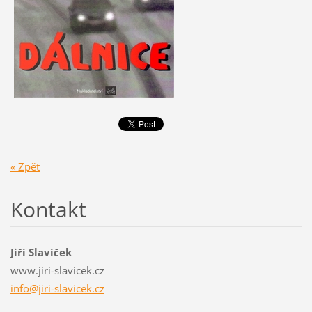
« Zpět
Kontakt
Jiří Slavíček
www.jiri-slavicek.cz
info@jir
i-slavic
ek.cz