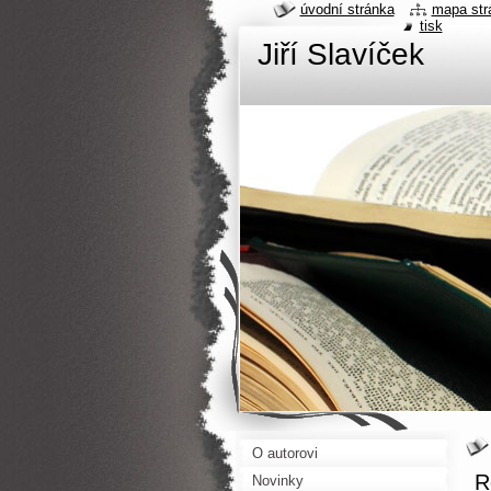
úvodní stránka
mapa str
tisk
Jiří Slavíček
O autorovi
R
Novinky