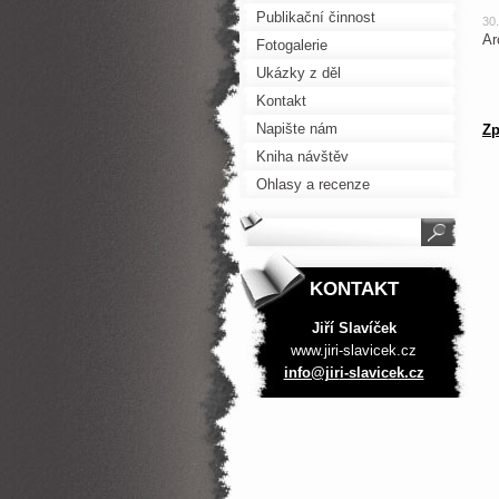
Publikační činnost
30
Ar
Fotogalerie
Ukázky z děl
Kontakt
Napište nám
Zp
Kniha návštěv
Ohlasy a recenze
KONTAKT
Jiří Slavíček
www.jiri-slavicek.cz
info@jir
i-slavic
ek.cz