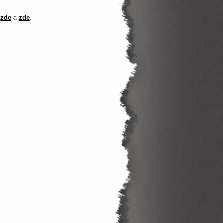
6
zde
a
zde
.