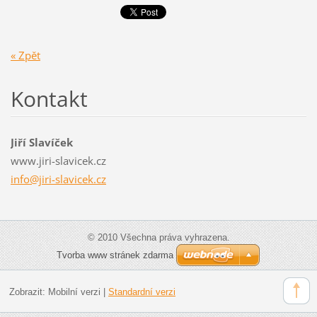
« Zpět
Kontakt
Jiří Slavíček
www.jiri-slavicek.cz
info@jir
i-slavic
ek.cz
© 2010 Všechna práva vyhrazena.
Tvorba www stránek zdarma
Zobrazit:
Mobilní verzi
|
Standardní verzi