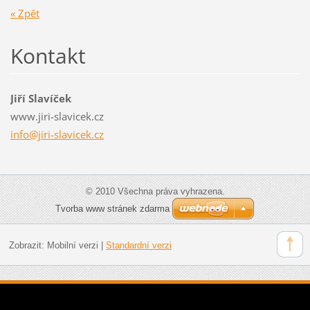
« Zpět
Kontakt
Jiří Slavíček
www.jiri-slavicek.cz
info@jir
i-slavic
ek.cz
© 2010 Všechna práva vyhrazena.
Tvorba www stránek zdarma
Zobrazit:
Mobilní verzi
|
Standardní verzi