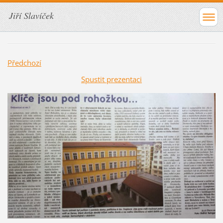
Jiří Slavíček
Předchozí
Spustit prezentaci